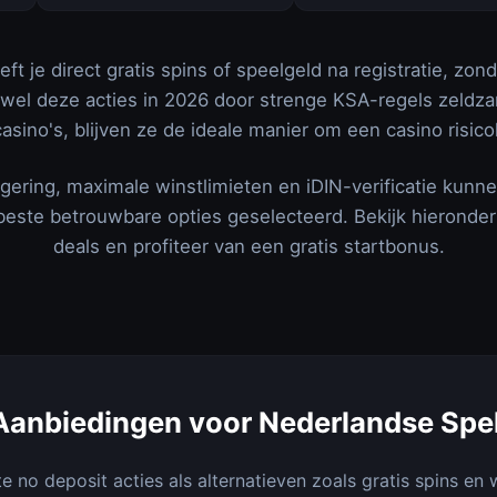
ft je direct gratis spins of speelgeld na registratie, zond
ewel deze acties in 2026 door strenge KSA-regels zeldza
sino's, blijven ze de ideale manier om een casino risico
ring, maximale winstlimieten en iDIN-verificatie kunnen b
ste betrouwbare opties geselecteerd. Bekijk hieronder
deals en profiteer van een gratis startbonus.
Aanbiedingen voor Nederlandse Spe
te no deposit acties als alternatieven zoals gratis spins 