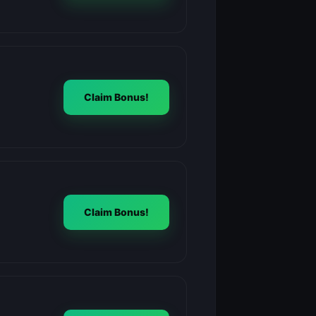
Claim Bonus!
Claim Bonus!