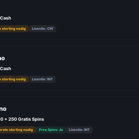
 Cash
 storting nodig
Licentie: CW
no
 Cash
 storting nodig
Licentie: INT
ino
0 + 250 Gratis Spins
erste storting nodig
Free Spins: Ja
Licentie: INT