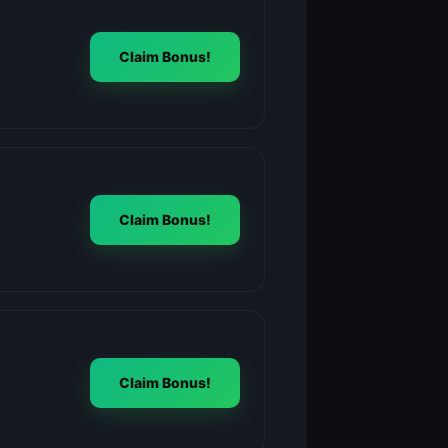
Claim Bonus!
Claim Bonus!
Claim Bonus!