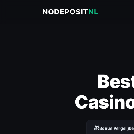
NODEPOSIT
NL
Bes
Casino
🎁
Bonus Vergelijk