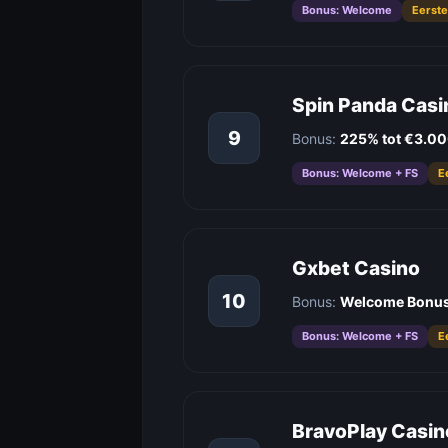
Bonus: Welcome
Eerste
Spin Panda Casi
9
Bonus:
225% tot €3.00
Bonus: Welcome + FS
E
Gxbet Casino
10
Bonus:
Welcome Bonus 
Bonus: Welcome + FS
E
BravoPlay Casin