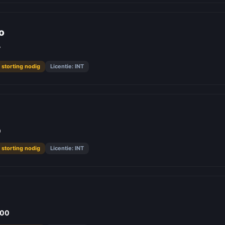
o
7
 storting nodig
Licentie: INT
0
 storting nodig
Licentie: INT
000