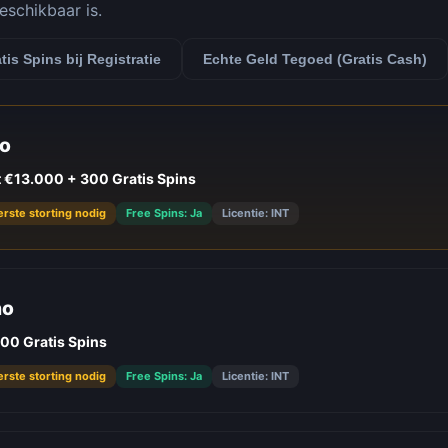
eschikbaar is.
tis Spins bij Registratie
Echte Geld Tegoed (Gratis Cash)
no
 €13.000 + 300 Gratis Spins
erste storting nodig
Free Spins: Ja
Licentie: INT
no
00 Gratis Spins
erste storting nodig
Free Spins: Ja
Licentie: INT