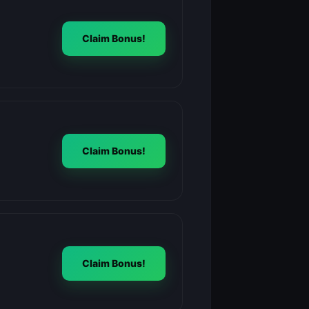
Claim Bonus!
Claim Bonus!
Claim Bonus!