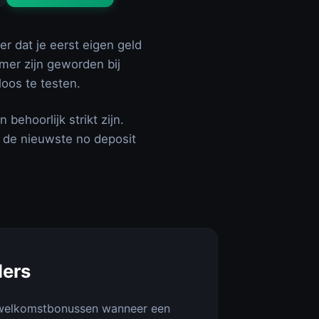
er dat je eerst eigen geld
mer zijn geworden bij
loos te testen.
ehoorlijk strikt zijn.
 de nieuwste no deposit
lers
en welkomstbonussen wanneer een